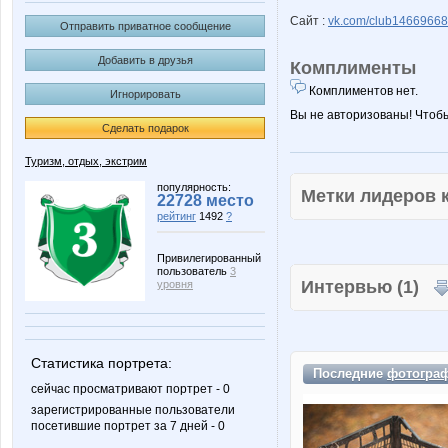
Сайт :
vk.com/club1466966
Отправить приватное сообщение
Добавить в друзья
Комплименты
Комплиментов нет.
Игнорировать
Вы не авторизованы! Чтоб
Сделать подарок
Туризм, отдых, экстрим
популярность:
Метки лидеров
22728 место
рейтинг
1492
?
Привилегированный
пользователь
3
Интервью (1)
уровня
Статистика портрета:
Последние
фотогра
сейчас просматривают портрет - 0
зарегистрированные пользователи
посетившие портрет за 7 дней - 0