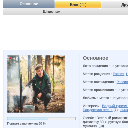
Основное
Блог
( 1 )
Др
Шпионаж
Основное
Дата рождения : не указан
Место рождения :
Россия
,
Н
Место нахождения :
Россия
Место проживания : не ука
Любимые места : не указа
Интересы :
Водный туризм
Бардовская песня
(7) ,
лыжн
О себе : Весёлый романтик
дискотеку 80-х, русскую ба
Портрет заполнен на 60 %
мужчина...))))